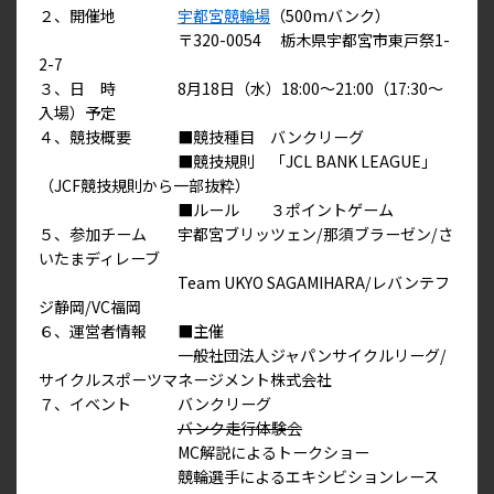
２、開催地
宇都宮競輪場
（500mバンク）
〒320-0054 栃木県宇都宮市東戸祭1-
2-7
３、日 時 8月18日（水）18:00～21:00（17:30～
入場）予定
４、競技概要 ■競技種目 バンクリーグ
■競技規則 「JCL BANK LEAGUE」
（JCF競技規則から一部抜粋）
■ルール ３ポイントゲーム
５、参加チーム 宇都宮ブリッツェン/那須ブラーゼン/さ
いたまディレーブ
Team UKYO SAGAMIHARA/レバンテフ
ジ静岡/VC福岡
６、運営者情報 ■主催
一般社団法人ジャパンサイクルリーグ/
サイクルスポーツマネージメント株式会社
７、イベント バンクリーグ
バンク走行体験会
MC解説によるトークショー
競輪選手によるエキシビションレース