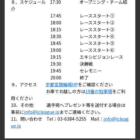
８、スケジュール 17:30 オープニング・チーム紹
介
17:45 レーススタート①
18:00 レーススタート②
18:15 レーススタート③
18:30 レーススタート④
18:45 レーススタート⑤
19:00 レーススタート⑥
19:15 エキシビジョンレース
19:30 決勝戦
19:45 セレモニー
20:00 終了
９、アクセス
宇都宮競輪場HP
をご確認ください
お車でお越しの方は
19番の駐車場
をご利
用ください
10、その他 選手宛へプレゼント等を送付する場合は
事前に
info@jcleague.jp
までご連絡ください。
11、問い合わせ Tel：03-6384-5255 Mail：
info@jcleag
ue.jp