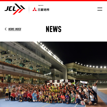
NEWS
NEWS INDEX
SCHEDULE/RESULT
VROAD
NEWS
CYCLE COMPASS
MAGAZINE
MOVIE
GALLERY