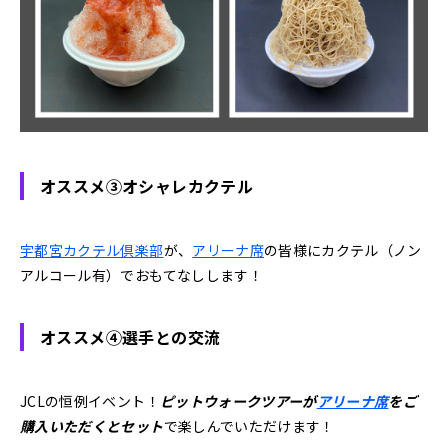
オススメ③オシャレカクテル
宇都宮カクテル倶楽部
が、
アリーナ席
の皆様にカクテル（ノン
アルコール有）でおもてなしします！
オススメ④選手との交流
JCLの恒例イベント！
ピットウォークツアーが
アリーナ席
をご
購入いただくとセット
で楽しんでいただけます！