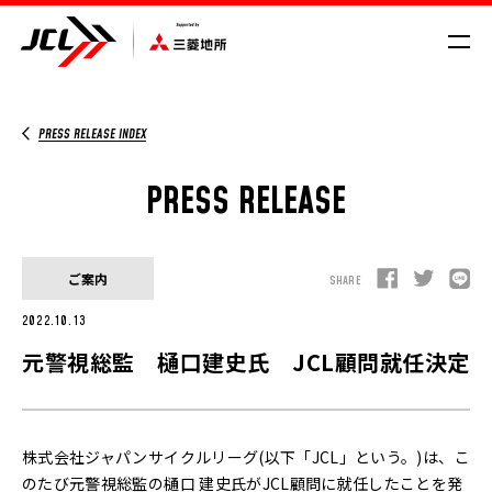
PRESS RELEASE INDEX
SCHEDULE/RESULT
PRESS RELEASE
VROAD
NEWS
CYCLE COMPASS
MAGAZINE
ご案内
SHARE
MOVIE
2022.10.13
GALLERY
元警視総監 樋口建史氏 JCL顧問就任決定
株式会社ジャパンサイクルリーグ(以下「JCL」という。)は、こ
のたび元警視総監の樋口 建史氏がJCL顧問に就任したことを発