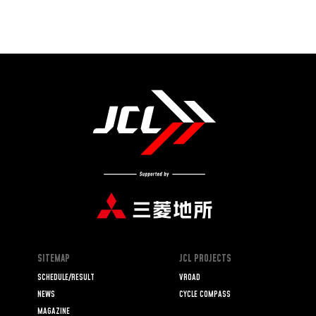
SITEMAP
JCL PROJECTS
SCHEDULE/RESULT
VROAD
NEWS
CYCLE COMPASS
MAGAZINE