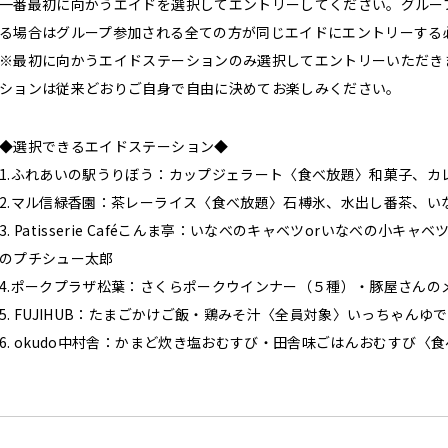
一番最初に向かうエイドを選択してエントリーしてください。グルー
る場合はグループ参加される全ての方が同じエイドにエントリーする
※最初に向かうエイドステーションのみ選択してエントリーいただき
ションは従来どおりご自身で自由に決めてお楽しみください。
◆選択できるエイドステーション◆
1.ふれあいの駅うりぼう：カップジェラート〈食べ放題〉和菓子、カ
2.マル信緑香園：茶レーライス〈食べ放題〉石榑氷、水出し番茶、い
3. Patisserie Caféこんま亭：いなべのキャベツorいなべの小
のプチシュー太郎
4.ポークプラザ松葉：さくらポークウインナー（５種）・豚屋さんの
5. FUJIHUB：たまごかけご飯・鶏みそ汁〈全員対象〉いっちゃんゆ
6. okudo中村舎：かまど炊き塩おむすび・田舎味ごはんおむすび