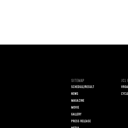
SITEMAP
JCL
SCHEDULE/RESULT
VROA
NEWS
CYCL
MAGAZINE
MOVIE
GALLERY
PRESS RELEASE