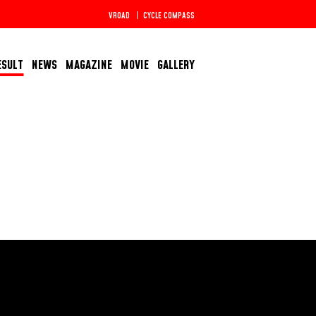
VROAD
CYCLE COMPASS
ESULT
NEWS
MAGAZINE
MOVIE
GALLERY