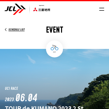
EVENT
SCHEDULE LIST
SCHEDULE/RESULT
VROAD
NEWS
CYCLE COMPASS
MAGAZINE
MOVIE
GALLERY
UCI RACE
06.04
2023.
TOUR de KUMANO 2023 2 St.