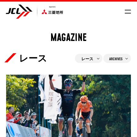
MAGAZINE
SCHEDULE/RESULT
レース
VROAD
NEWS
レース
ARCHIVES
CYCLE COMPASS
MAGAZINE
UKYO CEO
MOVIE
ビジネス
GALLERY
メディア
レース
観戦ガイド