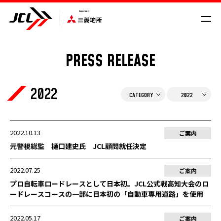
PRESS RELEASE
SCHEDULE/RESULT
2022
VROAD
NEWS
CATEGORY
2022
CYCLE COMPASS
MAGAZINE
ご案内
MOVIE
2022.10.13
ご案内
元警視総監 樋口建史氏 JCL顧問就任決定
メディア
GALLERY
2022.07.25
ご案内
プロ自転車ロードレースとして日本初。JCL公式戦高知大会のロ
ードレースコースの一部に日本初の「自動車専用道路」を使用
2022.05.17
ご案内