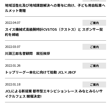
地域活性化及び地域課題解決への寄与に向け、子ども用自転車ヘ
ルメット寄贈
2022.04.07
ご案内
スイス機械式高級腕時計CVSTOS（クストス）と スポンサー契
約を締結
2022.03.07
ご案内
川淵三郎名誉顧問 就任挨拶
2022.01.26
ご案内
トップリーグ一本化に向けて始動 JCL×JBCF
2022.01.18
ご案内
JCLによる新提案 都市型エキシビションレース みなとみらいサ
イクルフェス 開催決定!